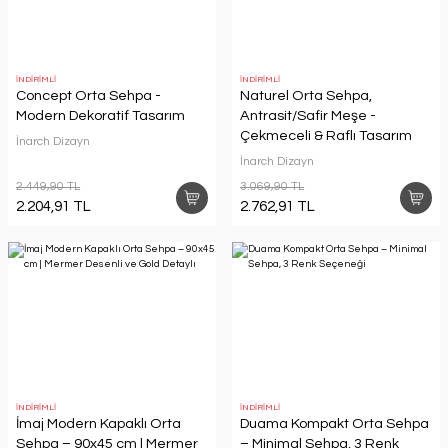
İNDİRİMLİ
İNDİRİMLİ
Concept Orta Sehpa -
Naturel Orta Sehpa,
Modern Dekoratif Tasarım
Antrasit/Safir Meşe -
Çekmeceli & Raflı Tasarım
İnarch Dizayn
İnarch Dizayn
2.449,90 TL
3.069,90 TL
2.204,91 TL
2.762,91 TL
İNDİRİMLİ
İNDİRİMLİ
İmaj Modern Kapaklı Orta
Duama Kompakt Orta Sehpa
Sehpa – 90x45 cm | Mermer
– Minimal Sehpa, 3 Renk