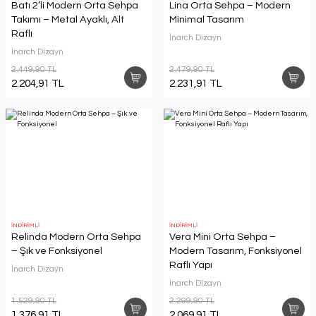
Batı 2’li Modern Orta Sehpa
Lina Orta Sehpa – Modern
Takımı – Metal Ayaklı, Alt
Minimal Tasarım
Raflı
İnarch Dizayn
İnarch Dizayn
2.449,90 TL
2.479,90 TL
2.204,91 TL
2.231,91 TL
İNDİRİMLİ
İNDİRİMLİ
Relinda Modern Orta Sehpa
Vera Mini Orta Sehpa –
– Şık ve Fonksiyonel
Modern Tasarım, Fonksiyonel
Raflı Yapı
İnarch Dizayn
İnarch Dizayn
1.529,90 TL
2.299,90 TL
1.376,91 TL
2.069,91 TL