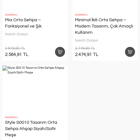
İNDİRİMLİ
İNDİRİMLİ
Mia Orta Sehpa –
Minimal İkili Orta Sehpa –
Fonksiyonel ve Şık
Modern Tasarım, Çok Amaçlı
Kullanım
İnarch Dizayn
İnarch Dizayn
2.849,90 TL
2.749,90 TL
2.564,91 TL
2.474,91 TL
İNDİRİMLİ
Style S0010 Tasarım Orta
Sehpa Ahşap Siyah/Safir
Meşe