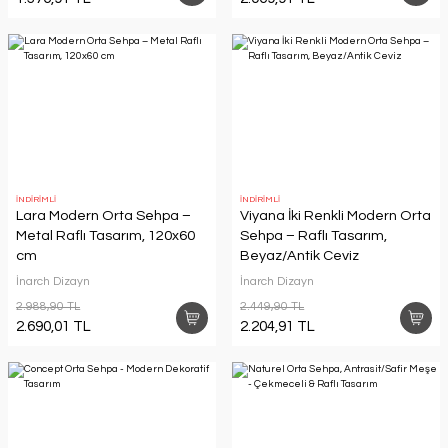
İNDİRİMLİ
İNDİRİMLİ
Lara Modern Orta Sehpa –
Viyana İki Renkli Modern Orta
Metal Raflı Tasarım, 120x60
Sehpa – Raflı Tasarım,
cm
Beyaz/Antik Ceviz
İnarch Dizayn
İnarch Dizayn
2.988,90 TL
2.449,90 TL
2.690,01 TL
2.204,91 TL