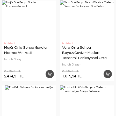
İNDİRİMLİ
İNDİRİMLİ
Majör Orta Sehpa Gordion
Vera Orta Sehpa
Mermer/Antrasit
Beyaz/Ceviz – Modern
Tasarımlı Fonksiyonel Orta
İnarch Dizayn
Sehpa
İnarch Dizayn
2.749,90 TL
2.699,90 TL
2.474,91 TL
1.619,94 TL