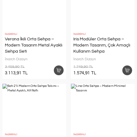
İNDİRİMLİ
İNDİRİMLİ
Verona İkili Orta Sehpa –
Iris Modüler Orta Sehpa –
Modern Tasarım Metal Ayaklı
Modern Tasarım, Çok Amaçlı
Sehpa Seti
Kullanım Sehpa
İnarch Dizayn
İnarch Dizayn
3.459,90 TL
1.749,90 TL
3.113,91 TL
1.574,91 TL
İNDİRİMLİ
İNDİRİMLİ