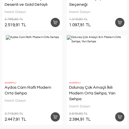
Desenli ve Gold Detaylı
Seçeneği
İnarch Dizayn
İnarch Dizayn
2.799,90 TL
1.219,90 TL
2.519,91 TL
1.097,91 TL
İNDİRİMLİ
İNDİRİMLİ
Aydos Cam Raflı Modern
Dolunay Çok Amaçlı İkili
Orta Sehpa
Modern Orta Sehpa, Yan
Sehpa
İnarch Dizayn
İnarch Dizayn
2.719,90 TL
2.649,90 TL
2.447,91 TL
2.384,91 TL