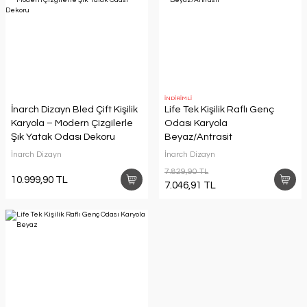
İNDİRİMLİ
İnarch Dizayn Bled Çift Kişilik
Life Tek Kişilik Raflı Genç
Karyola – Modern Çizgilerle
Odası Karyola
Şık Yatak Odası Dekoru
Beyaz/Antrasit
İnarch Dizayn
İnarch Dizayn
7.829,90 TL
10.999,90 TL
7.046,91 TL