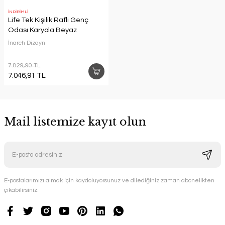
İNDİRİMLİ
Life Tek Kişilik Raflı Genç
Odası Karyola Beyaz
İnarch Dizayn
7.829,90 TL
7.046,91 TL
Mail listemize kayıt olun
E-postalarımızı almak için kaydoluyorsunuz ve dilediğiniz zaman abonelikten
çıkabilirsiniz.