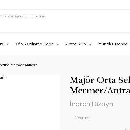
sı
Ofis & Çalışma Odası
Antre & Hol
Mutfak & Banyo
ordion Mermer/Antrasit
Majör Orta S
Mermer/Antra
İnarch Dizayn
0 Yorum