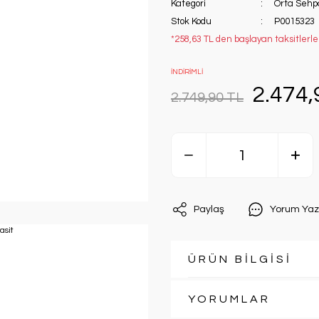
Kategori
Orta Sehp
Stok Kodu
P0015323
*258,63 TL den başlayan taksitlerle
İNDİRİMLİ
2.474,
2.749,90 TL
Paylaş
Yorum Yaz
ÜRÜN BİLGİSİ
YORUMLAR