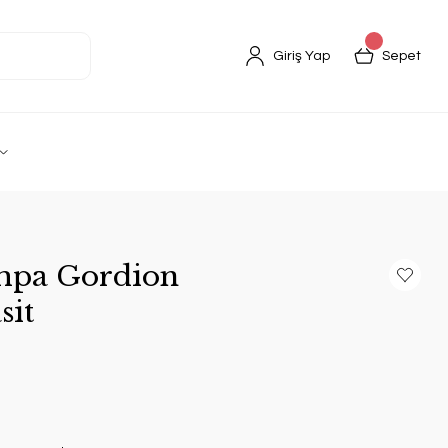
Giriş Yap
Sepet
ehpa Gordion
sit