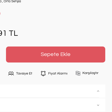
a
,
Orta Sehpa
!
91 TL
Sepete Ekle
Karşılaştır
Tavsiye Et
Fiyat Alarmı