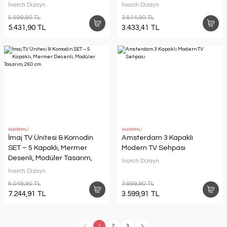
İnarch Dizayn
İnarch Dizayn
5.599,90 TL
3.814,90 TL
5.431,90 TL
3.433,41 TL
İNDİRİMLİ
İNDİRİMLİ
İmaj TV Ünitesi & Komodin
Amsterdam 3 Kapaklı
SET – 5 Kapaklı, Mermer
Modern TV Sehpası
Desenli, Modüler Tasarım,
İnarch Dizayn
260 cm
İnarch Dizayn
8.049,90 TL
3.999,90 TL
7.244,91 TL
3.599,91 TL
1
2
3