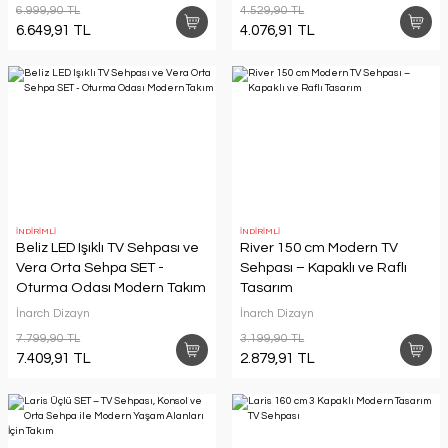
6.999,90 TL
4.529,90 TL
6.649,91 TL
4.076,91 TL
İNDİRİMLİ
İNDİRİMLİ
Beliz LED Işıklı TV Sehpası ve
River 150 cm Modern TV
Vera Orta Sehpa SET -
Sehpası – Kapaklı ve Raflı
Oturma Odası Modern Takım
Tasarım
İnarch Dizayn
İnarch Dizayn
7.799,90 TL
3.199,90 TL
7.409,91 TL
2.879,91 TL