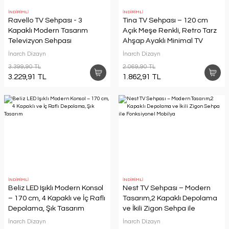
İNDİRİMLİ
İNDİRİMLİ
Ravello TV Sehpası - 3
Tina TV Sehpası – 120 cm
Kapaklı Modern Tasarım
Açık Meşe Renkli, Retro Tarz
Televizyon Sehpası
Ahşap Ayaklı Minimal TV
Sehpası
İnarch Dizayn
İnarch Dizayn
3.399,90 TL
2.069,90 TL
3.229,91 TL
1.862,91 TL
İNDİRİMLİ
İNDİRİMLİ
Beliz LED Işıklı Modern Konsol
Nest TV Sehpası – Modern
– 170 cm, 4 Kapaklı ve İç Raflı
Tasarım,2 Kapaklı Depolama
Depolama, Şık Tasarım
ve İkili Zigon Sehpa ile
Fonksiyonel Mobilya
İnarch Dizayn
İnarch Dizayn