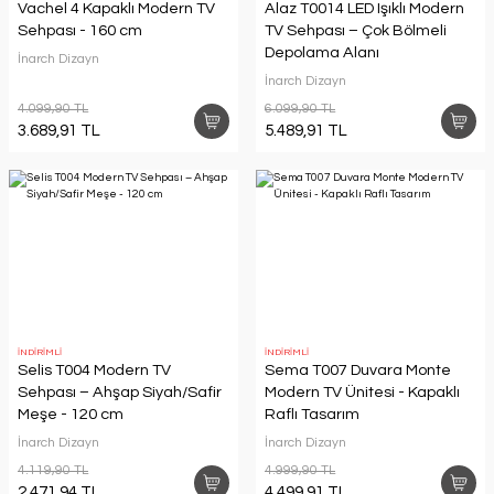
Vachel 4 Kapaklı Modern TV
Alaz T0014 LED Işıklı Modern
Sehpası - 160 cm
TV Sehpası – Çok Bölmeli
Depolama Alanı
İnarch Dizayn
İnarch Dizayn
4.099,90 TL
6.099,90 TL
3.689,91 TL
5.489,91 TL
İNDİRİMLİ
İNDİRİMLİ
Selis T004 Modern TV
Sema T007 Duvara Monte
Sehpası – Ahşap Siyah/Safir
Modern TV Ünitesi - Kapaklı
Meşe - 120 cm
Raflı Tasarım
İnarch Dizayn
İnarch Dizayn
4.119,90 TL
4.999,90 TL
2.471,94 TL
4.499,91 TL