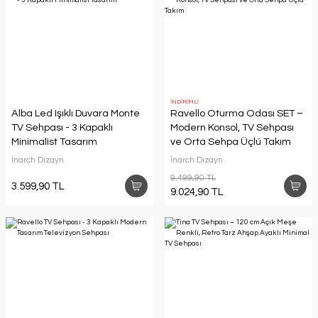
İNDİRİMLİ
Alba Led Işıklı Duvara Monte
Ravello Oturma Odası SET –
TV Sehpası - 3 Kapaklı
Modern Konsol, TV Sehpası
Minimalist Tasarım
ve Orta Sehpa Üçlü Takım
İnarch Dizayn
İnarch Dizayn
9.499,90 TL
3.599,90 TL
9.024,90 TL