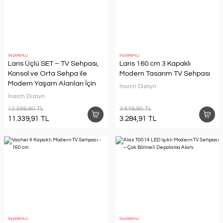
İNDİRİMLİ
İNDİRİMLİ
Laris Üçlü SET – TV Sehpası,
Laris 160 cm 3 Kapaklı
Konsol ve Orta Sehpa ile
Modern Tasarım TV Sehpası
Modern Yaşam Alanları İçin
İnarch Dizayn
Takım
İnarch Dizayn
12.599,90 TL
3.649,90 TL
11.339,91 TL
3.284,91 TL
İNDİRİMLİ
İNDİRİMLİ