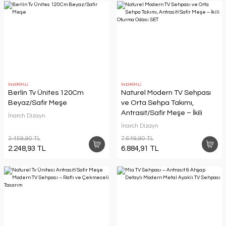
İNDİRİMLİ
İNDİRİMLİ
Berlin Tv Ünites 120Cm
Naturel Modern TV Sehpası
Beyaz/Safir Meşe
ve Orta Sehpa Takımı,
Antrasit/Safir Meşe – İkili
İnarch Dizayn
Oturma Odası SET
İnarch Dizayn
3.459,90 TL
7.649,90 TL
2.248,93 TL
6.884,91 TL