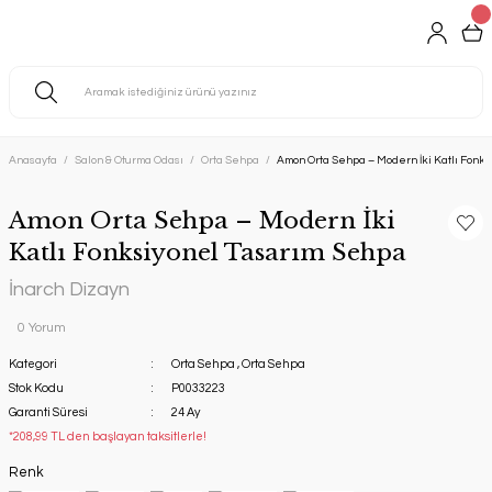
Anasayfa
Salon & Oturma Odası
Orta Sehpa
Amon Orta Sehpa – Modern İki Katlı Fonk
Amon Orta Sehpa – Modern İki
Katlı Fonksiyonel Tasarım Sehpa
İnarch Dizayn
0 Yorum
Kategori
Orta Sehpa
,
Orta Sehpa
Stok Kodu
P0033223
Garanti Süresi
24 Ay
*208,99 TL den başlayan taksitlerle!
Renk