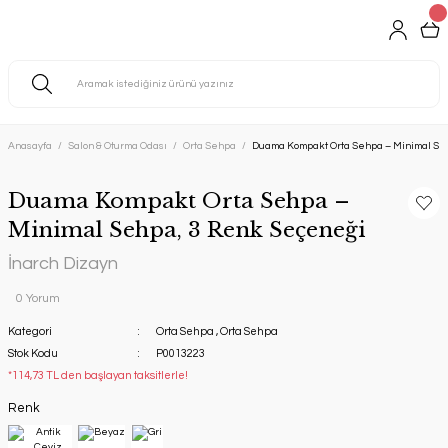
Anasayfa
Salon & Oturma Odası
Orta Sehpa
Duama Kompakt Orta Sehpa – Minimal Se
Duama Kompakt Orta Sehpa –
Minimal Sehpa, 3 Renk Seçeneği
İnarch Dizayn
0 Yorum
Kategori
Orta Sehpa
,
Orta Sehpa
Stok Kodu
P0013223
*114,73 TL den başlayan taksitlerle!
Renk