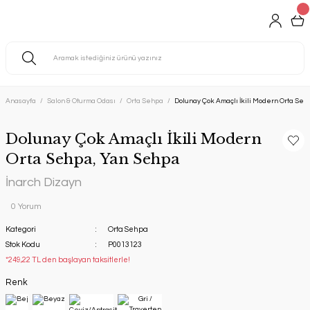
Anasayfa
Salon & Oturma Odası
Orta Sehpa
Dolunay Çok Amaçlı İkili Modern Orta Se
Dolunay Çok Amaçlı İkili Modern
Orta Sehpa, Yan Sehpa
İnarch Dizayn
0 Yorum
Kategori
Orta Sehpa
Stok Kodu
P0013123
*249,22 TL den başlayan taksitlerle!
Renk