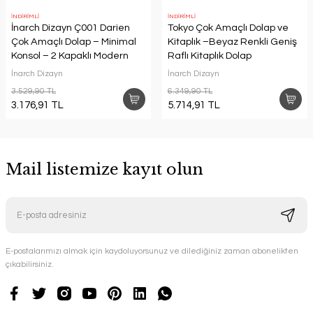
İNDİRİMLİ
İNDİRİMLİ
İnarch Dizayn Ç001 Darien
Tokyo Çok Amaçlı Dolap ve
Çok Amaçlı Dolap – Minimal
Kitaplık –Beyaz Renkli Geniş
Konsol – 2 Kapaklı Modern
Raflı Kitaplık Dolap
Tasarım
İnarch Dizayn
İnarch Dizayn
3.529,90 TL
6.349,90 TL
3.176,91 TL
5.714,91 TL
Mail listemize kayıt olun
E-postalarımızı almak için kaydoluyorsunuz ve dilediğiniz zaman abonelikten
çıkabilirsiniz.