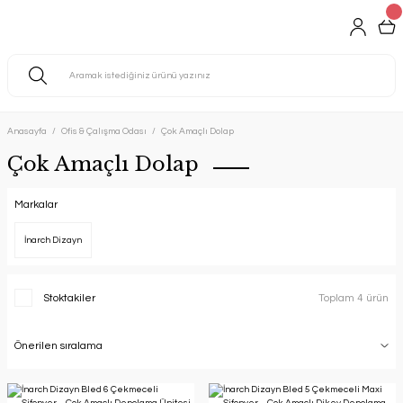
Anasayfa
Ofis & Çalışma Odası
Çok Amaçlı Dolap
Çok Amaçlı Dolap
Markalar
İnarch Dizayn
Stoktakiler
Toplam 4 ürün