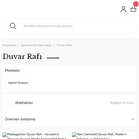
Anasayfa
Salon & Oturma Odası
Duvar Rafı
Duvar Rafı
Markalar
İnarch Dizayn
Stoktakiler
Toplam 6 ürün