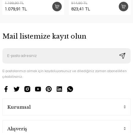
1.199,90 TL
914,90 TL
1.079,91 TL
823,41 TL
Mail listemize kayıt olun
E-postalarımızı almak için kaydoluyorsunuz ve dilediğiniz zaman abonelikten
çıkabilirsiniz.
Kurumsal
Alışveriş