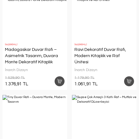
İNDİRİMLİ
İNDİRİMLİ
Madagaskar Duvar Rafı –
Ravi Dekoratif Duvar Rafı,
Asimetrik Tasarım, Duvara
Modern Kitaplık ve Raf
Monte Dekoratif Kitaplık
Ünitesi
İnarch Dizayn
İnarch Dizayn
1.529,90 TL
1.179,90 TL
1.376,91 TL
1.061,91 TL