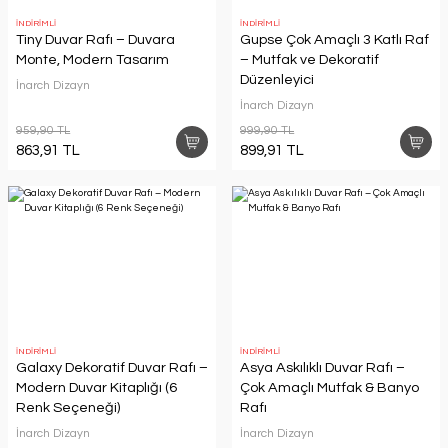
İNDİRİMLİ
İNDİRİMLİ
Tiny Duvar Rafı – Duvara
Gupse Çok Amaçlı 3 Katlı Raf
Monte, Modern Tasarım
– Mutfak ve Dekoratif
Düzenleyici
İnarch Dizayn
İnarch Dizayn
959,90 TL
999,90 TL
863,91 TL
899,91 TL
İNDİRİMLİ
İNDİRİMLİ
Galaxy Dekoratif Duvar Rafı –
Asya Askılıklı Duvar Rafı –
Modern Duvar Kitaplığı (6
Çok Amaçlı Mutfak & Banyo
Renk Seçeneği)
Rafı
İnarch Dizayn
İnarch Dizayn