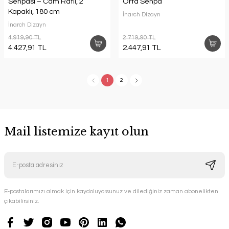
Sehpası – Cam Raflı, 2
Orta Sehpa
Kapaklı, 180 cm
İnarch Dizayn
İnarch Dizayn
4.919,90 TL
2.719,90 TL
4.427,91 TL
2.447,91 TL
1
2
Mail listemize kayıt olun
E-postalarımızı almak için kaydoluyorsunuz ve dilediğiniz zaman abonelikten
çıkabilirsiniz.