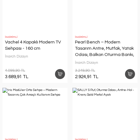
İNDİRİMLİ
İNDİRİMLİ
Vachel 4 Kapaklı Modern TV
Pearl Bench – Modern
Sehpası - 160 cm
Tasarım Antre, Mutfak, Yatak
Odası, Balkon Oturma Bankı,
İnarch Dizayn
Kolay Kurulum
İnarch Dizayn
4.099,90 TL
3.249,90 TL
3.689,91 TL
2.924,91 TL
İNDİRİMLİ
İNDİRİMLİ