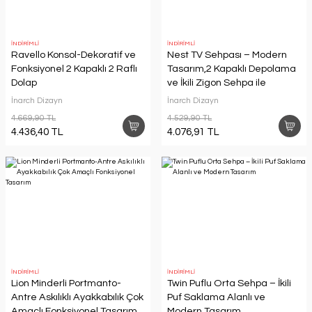
İNDİRİMLİ
İNDİRİMLİ
Ravello Konsol-Dekoratif ve
Nest TV Sehpası – Modern
Fonksiyonel 2 Kapaklı 2 Raflı
Tasarım,2 Kapaklı Depolama
Dolap
ve İkili Zigon Sehpa ile
Fonksiyonel Mobilya
İnarch Dizayn
İnarch Dizayn
4.669,90 TL
4.529,90 TL
4.436,40 TL
4.076,91 TL
İNDİRİMLİ
İNDİRİMLİ
Lion Minderli Portmanto-
Twin Puflu Orta Sehpa – İkili
Antre Askılıklı Ayakkabılık Çok
Puf Saklama Alanlı ve
Amaçlı Fonksiyonel Tasarım
Modern Tasarım