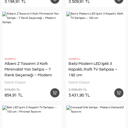
3.194,91 TL
3.509,91 TL
İNDİRİMLİ
İNDİRİMLİ
Albeni Z Tasarım 3 Katlı
Beliz Modern LED Işıklı 3
Minimalist Yan Sehpa – 7
Kapaklı, Raflı TV Sehpası –
Renk Seçeneği – Modern
192 cm
Sehpa
İnarch Dizayn
İnarch Dizayn
949,90 TL
5.599,90 TL
854,91 TL
5.431,90 TL