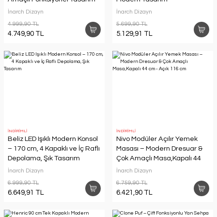
İnarch Dizayn
İnarch Dizayn
4.999,90 TL
5.699,90 TL
4.749,90 TL
5.129,91 TL
İNDİRİMLİ
İNDİRİMLİ
Beliz LED Işıklı Modern Konsol
Nivo Modüler Açılır Yemek
– 170 cm, 4 Kapaklı ve İç Raflı
Masası – Modern Dresuar &
Depolama, Şık Tasarım
Çok Amaçlı Masa,Kapalı 44
cm - Açık 116 cm
İnarch Dizayn
İnarch Dizayn
6.999,90 TL
6.759,90 TL
6.649,91 TL
6.421,90 TL