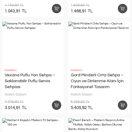
1.159,90 TL
1.629,90 TL
1.043,91 TL
1.466,91 TL
İNDİRİMLİ
İNDİRİMLİ
Vexana Puflu Yan Sehpa –
Gord Minderli Orta Sehpa –
Saklanabilir Puflu Servis
Oyun ve Dinlenme Alanı İçin
Sehpası
Fonksiyonel Tasarım
İnarch Dizayn
İnarch Dizayn
3.349,90 TL
6.359,90 TL
3.014,91 TL
5.405,92 TL