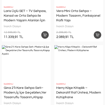
İNDİRİMLİ
İNDİRİMLİ
Laris Üçlü SET – TV Sehpası,
Vera Mini Orta Sehpa –
Konsol ve Orta Sehpa ile
Modern Tasarım, Fonksiyonel
Modern Yaşam Alanları İçin
Raflı Yapı
Takım
İnarch Dizayn
İnarch Dizayn
12.599,90 TL
2.299,90 TL
11.339,91 TL
2.069,91 TL
İNDİRİMLİ
İNDİRİMLİ
Gina 2’li Kare Sehpa Seti–
Herry Köşe Kitaplık –
Modern,İç İçe Geçebilen,Yer
Dekoratif Raf Ünitesi, Modern
Tasarruflu Tasarım,Ahşap
Kütüphane
Ayaklı
İnarch Dizayn
İnarch Dizayn