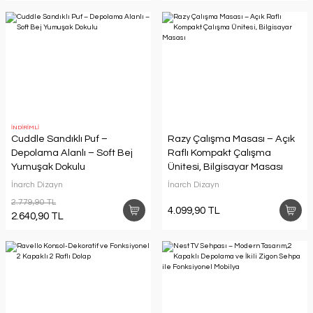
İNDİRİMLİ
Cuddle Sandıklı Puf –
Razy Çalışma Masası – Açık
Depolama Alanlı – Soft Bej
Raflı Kompakt Çalışma
Yumuşak Dokulu
Ünitesi, Bilgisayar Masası
İnarch Dizayn
İnarch Dizayn
2.779,90 TL
4.099,90 TL
2.640,90 TL