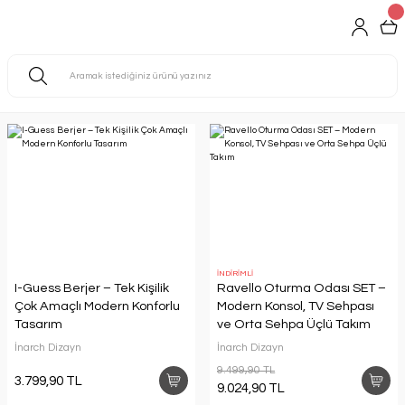
İNDİRİMLİ
I-Guess Berjer – Tek Kişilik
Ravello Oturma Odası SET –
Çok Amaçlı Modern Konforlu
Modern Konsol, TV Sehpası
Tasarım
ve Orta Sehpa Üçlü Takım
İnarch Dizayn
İnarch Dizayn
9.499,90 TL
3.799,90 TL
9.024,90 TL