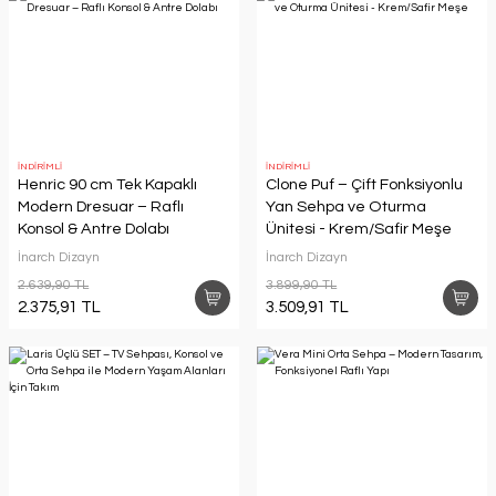
İNDİRİMLİ
İNDİRİMLİ
Henric 90 cm Tek Kapaklı
Clone Puf – Çift Fonksiyonlu
Modern Dresuar – Raflı
Yan Sehpa ve Oturma
Konsol & Antre Dolabı
Ünitesi - Krem/Safir Meşe
İnarch Dizayn
İnarch Dizayn
2.639,90 TL
3.899,90 TL
2.375,91 TL
3.509,91 TL