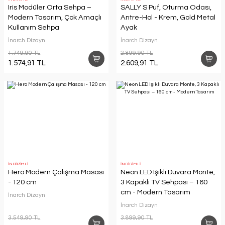
Iris Modüler Orta Sehpa –
SALLY S Puf, Oturma Odası,
Modern Tasarım, Çok Amaçlı
Antre-Hol - Krem, Gold Metal
Kullanım Sehpa
Ayak
İnarch Dizayn
İnarch Dizayn
1.749,90 TL
2.899,90 TL
1.574,91 TL
2.609,91 TL
İNDİRİMLİ
İNDİRİMLİ
Hero Modern Çalışma Masası
Neon LED Işıklı Duvara Monte,
- 120 cm
3 Kapaklı TV Sehpası – 160
cm - Modern Tasarım
İnarch Dizayn
İnarch Dizayn
3.549,90 TL
3.899,90 TL