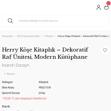
Anasayfa
Ofis & Çalışma Odası
Kitaplık
Herry Köşe Kitaplık – Dekoratif Raf Ünitesi,
Herry Köşe Kitaplık – Dekoratif
Raf Ünitesi, Modern Kütüphane
İnarch Dizayn
1 Yorum
Kategori
Kitaplık
Stok Kodu
P0021518
Garanti Süresi
24 Ay
*153,29 TL den başlayan taksitlerle!
Renk