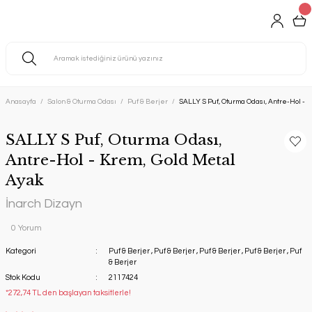
Anasayfa
Salon & Oturma Odası
Puf & Berjer
SALLY S Puf, Oturma Odası, Antre-Hol - 
SALLY S Puf, Oturma Odası,
Antre-Hol - Krem, Gold Metal
Ayak
İnarch Dizayn
0 Yorum
Kategori
Puf & Berjer
,
Puf & Berjer
,
Puf & Berjer
,
Puf & Berjer
,
Puf
& Berjer
Stok Kodu
2117424
*272,74 TL den başlayan taksitlerle!