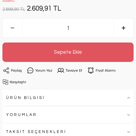
İNDİRİMLİ
2.609,91 TL
2.899,90 TL
Sepete Ekle
Paylaş
Yorum Yaz
Tavsiye Et
Fiyat Alarmı
Karşılaştır
ÜRÜN BİLGİSİ
YORUMLAR
TAKSİT SEÇENEKLERİ