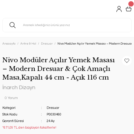
Anasayfa
Antre & Hol
Dresuar
Nivo Modüler Açılır Yemek Masası – Modern Dresuar &
Nivo Modüler Açılır Yemek Masası
– Modern Dresuar & Çok Amaçlı
Masa,Kapalı 44 cm - Açık 116 cm
İnarch Dizayn
0 Yorum
Kategori
Dresuar
Stok Kodu
P0030460
Garanti Süresi
24 Ay
*671,09 TL den başlayan taksitlerle!