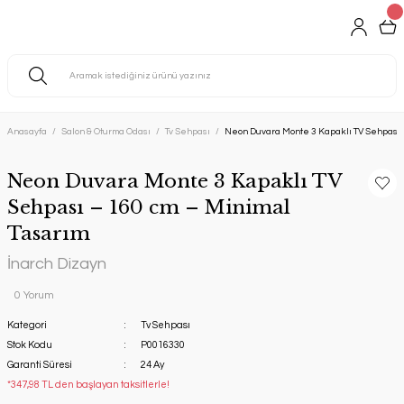
Anasayfa
Salon & Oturma Odası
Tv Sehpası
Neon Duvara Monte 3 Kapaklı TV Sehpası 
Neon Duvara Monte 3 Kapaklı TV
Sehpası – 160 cm – Minimal
Tasarım
İnarch Dizayn
0 Yorum
Kategori
Tv Sehpası
Stok Kodu
P0016330
Garanti Süresi
24 Ay
*347,98 TL den başlayan taksitlerle!