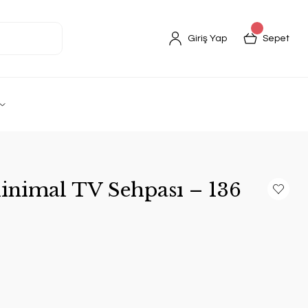
Giriş Yap
Sepet
inimal TV Sehpası – 136