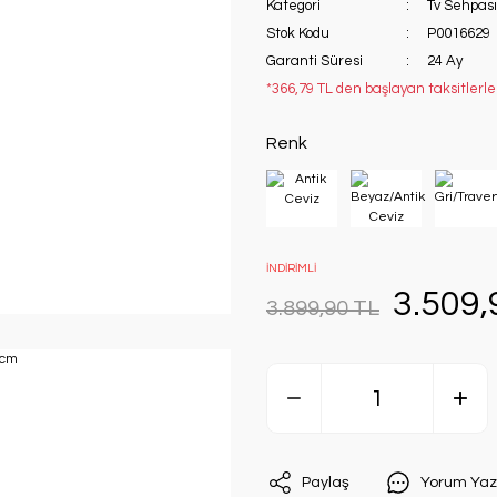
Kategori
Tv Sehpası
Stok Kodu
P0016629
Garanti Süresi
24 Ay
*366,79 TL den başlayan taksitlerle
Renk
İNDİRİMLİ
3.509,
3.899,90 TL
Paylaş
Yorum Yaz