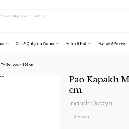
sı
Ofis & Çalışma Odası
Antre & Hol
Mutfak & Banyo
l TV Sehpası – 136 cm
Pao Kapaklı M
cm
İnarch Dizayn
0 Yorum