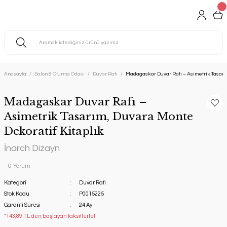
Anasayfa
Salon & Oturma Odası
Duvar Rafı
Madagaskar Duvar Rafı – Asimetrik Tasarım
Madagaskar Duvar Rafı –
Asimetrik Tasarım, Duvara Monte
Dekoratif Kitaplık
İnarch Dizayn
0 Yorum
Kategori
Duvar Rafı
Stok Kodu
P0015225
Garanti Süresi
24 Ay
*143,89 TL den başlayan taksitlerle!