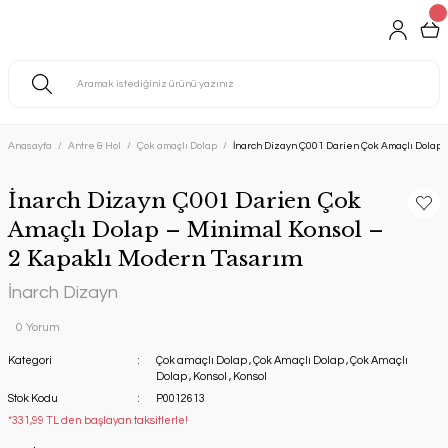
Anasayfa
Antre & Hol
Çok amaçlı Dolap
İnarch Dizayn Ç001 Darien Çok Amaçlı Dolap 
İnarch Dizayn Ç001 Darien Çok
Amaçlı Dolap – Minimal Konsol –
2 Kapaklı Modern Tasarım
İnarch Dizayn
0 Yorum
Kategori
Çok amaçlı Dolap
,
Çok Amaçlı Dolap
,
Çok Amaçlı
Dolap
,
Konsol
,
Konsol
Stok Kodu
P0012613
*331,99 TL den başlayan taksitlerle!