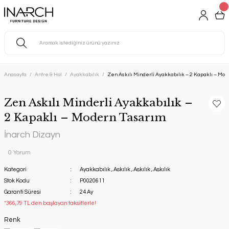
Anasayfa
Antre & Hol
Ayakkabılık
Zen Askılı Minderli Ayakkabılık – 2 Kapaklı – Mod
Zen Askılı Minderli Ayakkabılık –
2 Kapaklı – Modern Tasarım
İnarch Dizayn
0 Yorum
Kategori
Ayakkabılık
,
Askılık
,
Askılık
,
Askılık
Stok Kodu
P0020611
Garanti Süresi
24 Ay
*366,79 TL den başlayan taksitlerle!
Renk