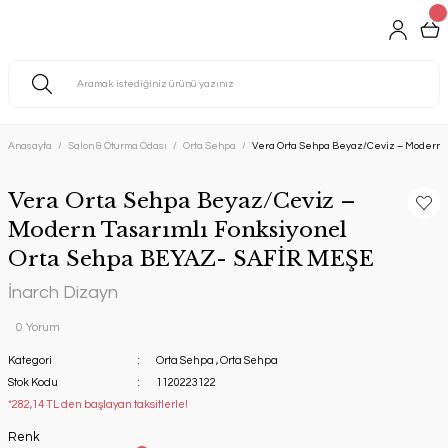
Anasayfa
Salon & Oturma Odası
Orta Sehpa
Vera Orta Sehpa Beyaz/Ceviz – Modern T
Vera Orta Sehpa Beyaz/Ceviz –
Modern Tasarımlı Fonksiyonel
Orta Sehpa BEYAZ- SAFİR MEŞE
İnarch Dizayn
0 Yorum
Kategori
Orta Sehpa
,
Orta Sehpa
Stok Kodu
1120223122
*282,14 TL den başlayan taksitlerle!
Renk