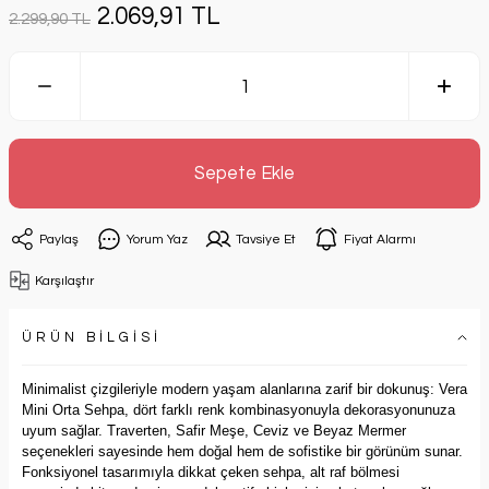
2.069,91 TL
2.299,90 TL
Sepete Ekle
Paylaş
Yorum Yaz
Tavsiye Et
Fiyat Alarmı
Karşılaştır
ÜRÜN BİLGİSİ
Minimalist çizgileriyle modern yaşam alanlarına zarif bir dokunuş: Vera
Mini Orta Sehpa, dört farklı renk kombinasyonuyla dekorasyonunuza
uyum sağlar. Traverten, Safir Meşe, Ceviz ve Beyaz Mermer
seçenekleri sayesinde hem doğal hem de sofistike bir görünüm sunar.
Fonksiyonel tasarımıyla dikkat çeken sehpa, alt raf bölmesi