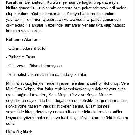
Kurulum:
Demontedir. Kurulum şeması ve bağlantı aparatlarıyla
birlikte gönderilir. Ürünlerimiz demonte özel paketinde sevk edilmekte
olup kurulum müşterilerimize aittir. Kolay el araçları ile kurulum
yapılabilir. Tüm montaj aparatları ve aksesuarlar paket içerisinden
çıkmaktadır. Parçaların üzerinde numaralar yer almakta olup hatasız
kurulum sağlanabilir.
Kullanım Alanları:
- Oturma odası & Salon
- Balkon & Teras
- Ofis veya stüdyo dekorasyonu
- Minimalist yaşam alanlarında sade çözümler.
Minimalist çizgileriyle modern yaşam alanlarına zarif bir dokunuş: Vera
Mini Orta Sehpa, dört farklı renk kombinasyonuyla dekorasyonunuza
uyum sağlar. Traverten, Safir Meşe, Ceviz ve Beyaz Mermer
seçenekleri sayesinde hem doğal hem de sofistike bir görünüm sunar.
Fonksiyonel tasarımıyla dikkat çeken sehpa, alt raf bölmesi
sayesinde kitap, dergi veya dekoratif objeler için ekstra alan sağlar.
Dayanıklı yüzey malzemesi ve kaliteli işçiliğiyle uzun ömürlü kullanım
sunar.
Ürün Ölçüleri: