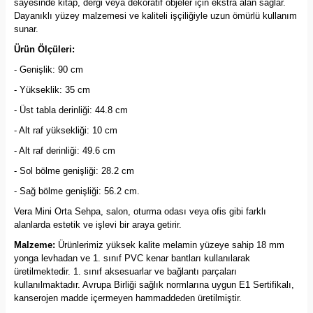
sayesinde kitap, dergi veya dekoratif objeler için ekstra alan sağlar.
Dayanıklı yüzey malzemesi ve kaliteli işçiliğiyle uzun ömürlü kullanım
sunar.
Ürün Ölçüleri:
- Genişlik: 90 cm
- Yükseklik: 35 cm
- Üst tabla derinliği: 44.8 cm
- Alt raf yüksekliği: 10 cm
- Alt raf derinliği: 49.6 cm
- Sol bölme genişliği: 28.2 cm
- Sağ bölme genişliği: 56.2 cm.
Vera Mini Orta Sehpa, salon, oturma odası veya ofis gibi farklı
alanlarda estetik ve işlevi bir araya getirir.
Malzeme:
Ürünlerimiz yüksek kalite melamin yüzeye sahip 18 mm
yonga levhadan ve 1. sınıf PVC kenar bantları kullanılarak
üretilmektedir. 1. sınıf aksesuarlar ve bağlantı parçaları
kullanılmaktadır. Avrupa Birliği sağlık normlarına uygun E1 Sertifikalı,
kanserojen madde içermeyen hammaddeden üretilmiştir.