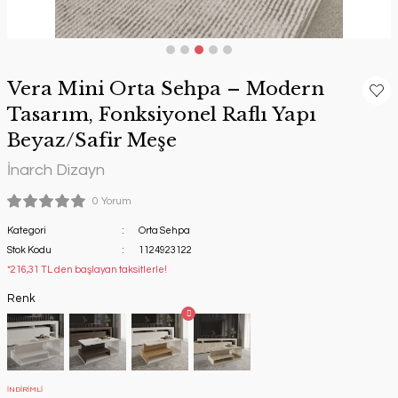
tleri
Vera Mini Orta Sehpa – Modern
ncak Kutuları
Tasarım, Fonksiyonel Raflı Yapı
Beyaz/Safir Meşe
İnarch Dizayn
0 Yorum
Kategori
Orta Sehpa
Stok Kodu
1124923122
*216,31 TL den başlayan taksitlerle!
Renk
İNDİRİMLİ