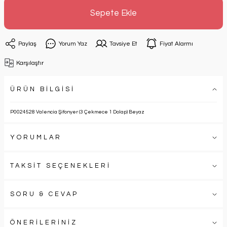
Sepete Ekle
Paylaş
Yorum Yaz
Tavsiye Et
Fiyat Alarmı
Karşılaştır
ÜRÜN BİLGİSİ
P0024528 Valencia Şifonyer (3 Çekmece 1 Dolap) Beyaz
YORUMLAR
TAKSİT SEÇENEKLERİ
SORU & CEVAP
ÖNERİLERİNİZ