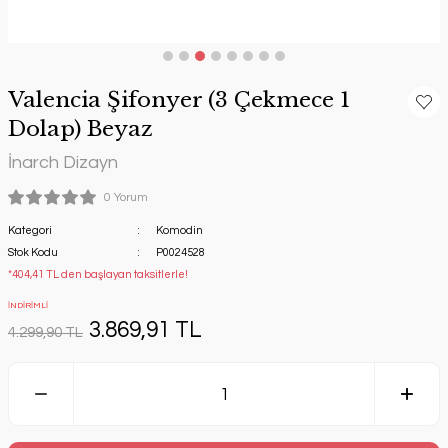
tleri
Valencia Şifonyer (3 Çekmece 1
ncak Kutuları
Dolap) Beyaz
İnarch Dizayn
0 Yorum
Kategori
Komodin
Stok Kodu
P0024528
*404,41 TL den başlayan taksitlerle!
İNDİRİMLİ
3.869,91 TL
4.299,90 TL