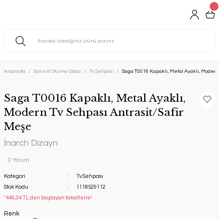
Anasayfa
Salon & Oturma Odası
Tv Sehpası
Saga T0016 Kapaklı, Metal Ayaklı, Modern
Saga T0016 Kapaklı, Metal Ayaklı,
Modern Tv Sehpası Antrasit/Safir
Meşe
İnarch Dizayn
0 Yorum
Kategori
Tv Sehpası
Stok Kodu
1118529112
*449,34 TL den başlayan taksitlerle!
Renk