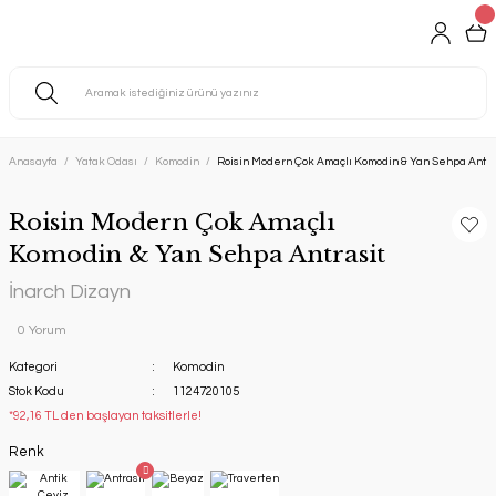
Anasayfa
Yatak Odası
Komodin
Roisin Modern Çok Amaçlı Komodin & Yan Sehpa Antra
Roisin Modern Çok Amaçlı
Komodin & Yan Sehpa Antrasit
İnarch Dizayn
0 Yorum
Kategori
Komodin
Stok Kodu
1124720105
*92,16 TL den başlayan taksitlerle!
Renk