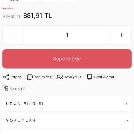
İNDİRİMLİ
881,91 TL
979,90 TL
Sepete Ekle
Paylaş
Yorum Yaz
Tavsiye Et
Fiyat Alarmı
Karşılaştır
ÜRÜN BİLGİSİ
YORUMLAR