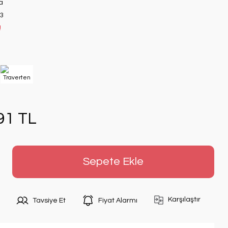
a
3
!
91 TL
Sepete Ekle
Karşılaştır
Tavsiye Et
Fiyat Alarmı