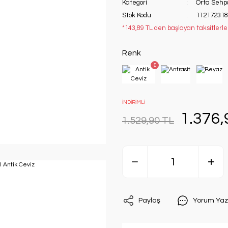
Kategori
Orta Sehp
Stok Kodu
112172318
*143,89 TL den başlayan taksitlerle
Renk
İNDİRİMLİ
1.376,
1.529,90 TL
Paylaş
Yorum Yaz