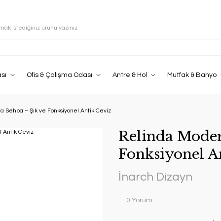
sı
Ofis & Çalışma Odası
Antre & Hol
Mutfak & Banyo
a Sehpa – Şık ve Fonksiyonel Antik Ceviz
Relinda Moder
Fonksiyonel A
İnarch Dizayn
0 Yorum