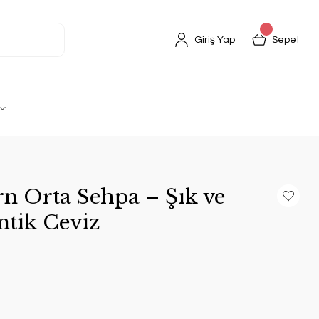
Giriş Yap
Sepet
n Orta Sehpa – Şık ve
ntik Ceviz