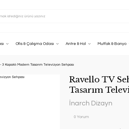
sı
Ofis & Çalışma Odası
Antre & Hol
Mutfak & Banyo
- 3 Kapaklı Modern Tasarım Televizyon Sehpası
Ravello TV Se
Tasarım Telev
İnarch Dizayn
0 Yorum