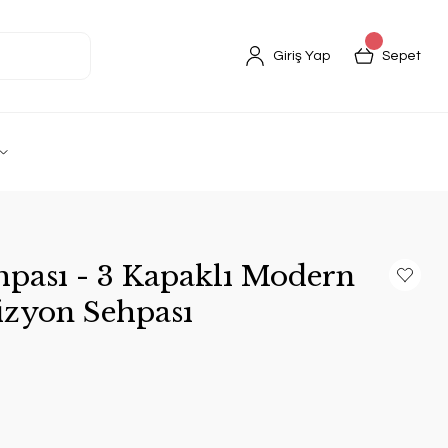
Giriş Yap
Sepet
hpası - 3 Kapaklı Modern
izyon Sehpası