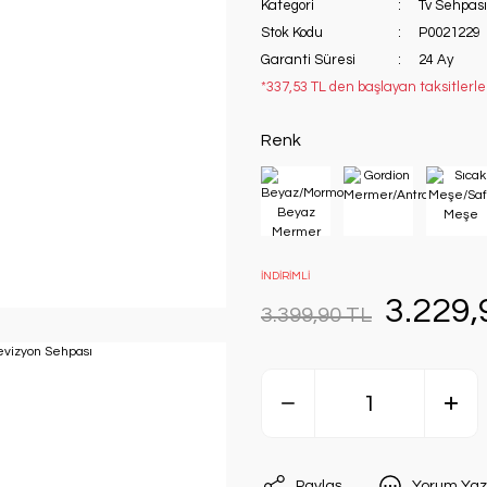
Kategori
Tv Sehpası
Stok Kodu
P0021229
Garanti Süresi
24 Ay
*337,53 TL den başlayan taksitlerle
Renk
İNDİRİMLİ
3.229,
3.399,90 TL
Paylaş
Yorum Yaz