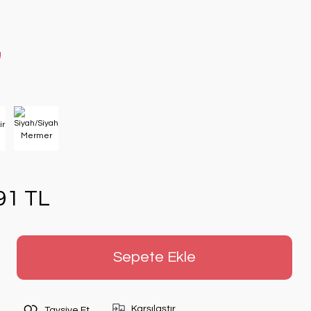
!
91 TL
Sepete Ekle
Karşılaştır
Tavsiye Et