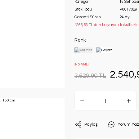
Kategori
Tv Sehpası
Stok Kodu
P0017029
Garanti Süresi
24 Ay
*265,53 TL den başlayan taksitlerle
Renk
İNDİRİMLİ
2.540,
3.629,90 TL
Paylaş
Yorum Yaz