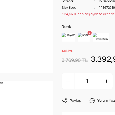
Kategori
Tv Sehpası
Stok Kodu
111672919
*354,56 TL den başlayan taksitlerle
Renk
İNDİRİMLİ
3.392,
3.769,90 TL
Paylaş
Yorum Yaz