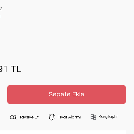
2
!
91 TL
Sepete Ekle
Karşılaştır
Tavsiye Et
Fiyat Alarmı