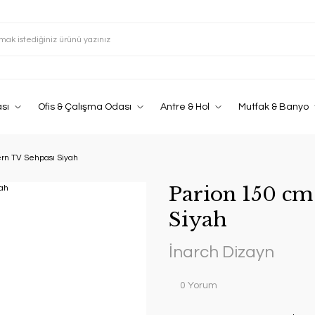
sı
Ofis & Çalışma Odası
Antre & Hol
Mutfak & Banyo
rn TV Sehpası Siyah
Parion 150 c
Siyah
İnarch Dizayn
0 Yorum