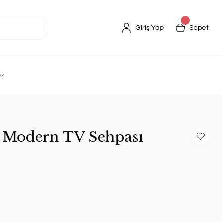
Giriş Yap
Sepet
m Modern TV Sehpası