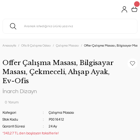
Anasayfa
Ofis & Çalışma Odası
Çalışma Masası
Offer Çalışma Masası, Bilgisayar Masa
Offer Çalışma Masası, Bilgisayar
Masası, Çekmeceli, Ahşap Ayak,
Ev-Ofis
İnarch Dizayn
0 Yorum
Kategori
Çalışma Masası
Stok Kodu
P0016412
Garanti Süresi
24 Ay
*343,27 TL den başlayan taksitlerle!