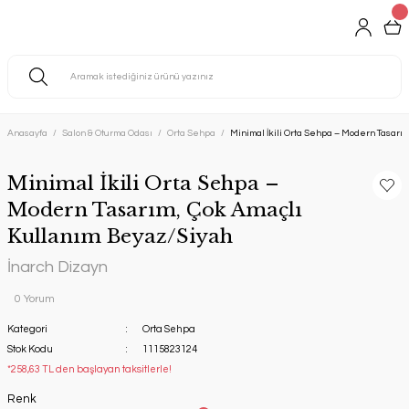
Anasayfa
Salon & Oturma Odası
Orta Sehpa
Minimal İkili Orta Sehpa – Modern Tasarı
Minimal İkili Orta Sehpa –
Modern Tasarım, Çok Amaçlı
Kullanım Beyaz/Siyah
İnarch Dizayn
0 Yorum
Kategori
Orta Sehpa
Stok Kodu
1115823124
*258,63 TL den başlayan taksitlerle!
Renk