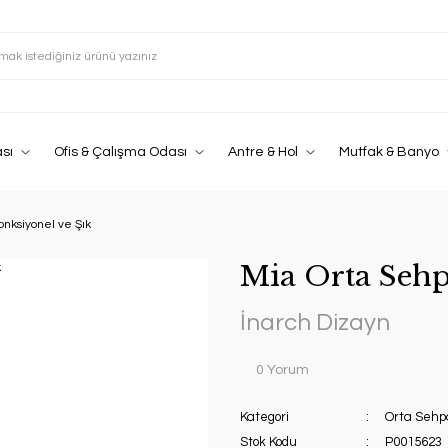
sı
Ofis & Çalışma Odası
Antre & Hol
Mutfak & Banyo
onksiyonel ve Şık
Mia Orta Sehp
İnarch Dizayn
0 Yorum
Kategori
Orta Sehp
Stok Kodu
P0015623