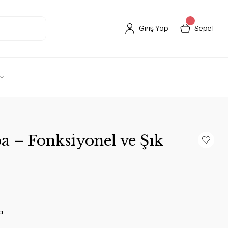
Giriş Yap
Sepet
a – Fonksiyonel ve Şık
a