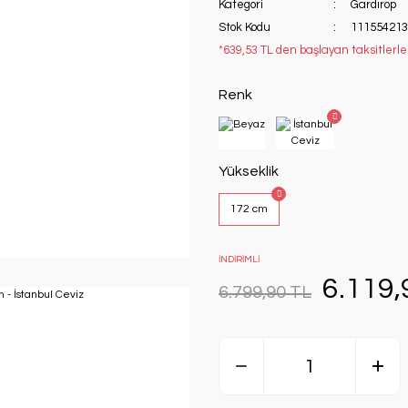
Kategori
Gardırop
Stok Kodu
111554213
*639,53 TL den başlayan taksitlerle
Renk
Yükseklik
172 cm
İNDİRİMLİ
6.119,
6.799,90 TL