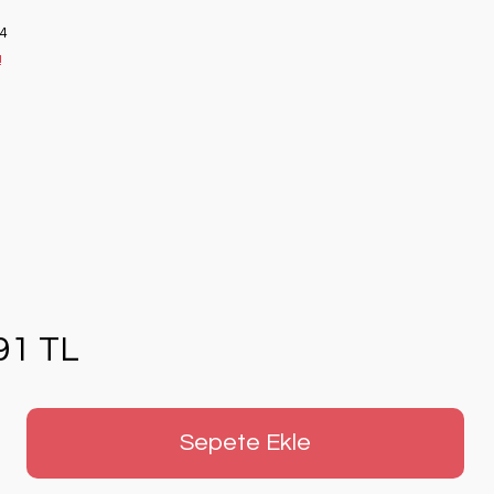
4
!
91 TL
Sepete Ekle