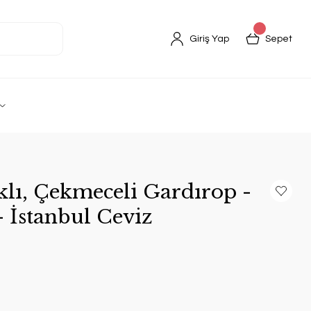
Giriş Yap
Sepet
klı, Çekmeceli Gardırop -
 İstanbul Ceviz