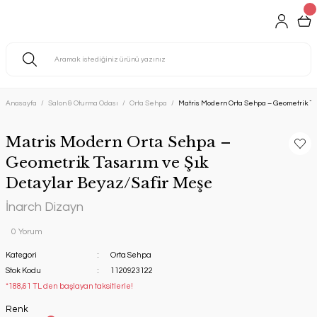
Anasayfa
Salon & Oturma Odası
Orta Sehpa
Matris Modern Orta Sehpa – Geometrik Ta
Matris Modern Orta Sehpa –
Geometrik Tasarım ve Şık
Detaylar Beyaz/Safir Meşe
İnarch Dizayn
0 Yorum
Kategori
Orta Sehpa
Stok Kodu
1120923122
*188,61 TL den başlayan taksitlerle!
Renk