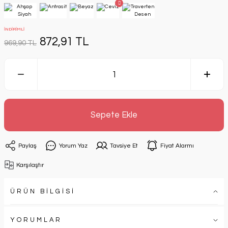
İNDİRİMLİ
872,91 TL
969,90 TL
Sepete Ekle
Paylaş
Yorum Yaz
Tavsiye Et
Fiyat Alarmı
Karşılaştır
ÜRÜN BİLGİSİ
YORUMLAR