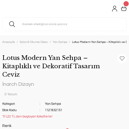
Anasayfa
Salon & Oturma Odası
Yan Sehpa
Lotus Modern Yan Sehpa – Kitaplıklı ve De
Lotus Modern Yan Sehpa –
Kitaplıklı ve Dekoratif Tasarım
Ceviz
İnarch Dizayn
0 Yorum
Kategori
Yan Sehpa
Stok Kodu
1121632151
*91,22 TL den başlayan taksitlerle!
Renk