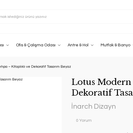
sı
Ofis & Çalışma Odası
Antre & Hol
Mutfak & Banyo
hpa – Kitaplıklı ve Dekoratif Tasarım Beyaz
Lotus Modern 
Dekoratif Tas
İnarch Dizayn
0 Yorum