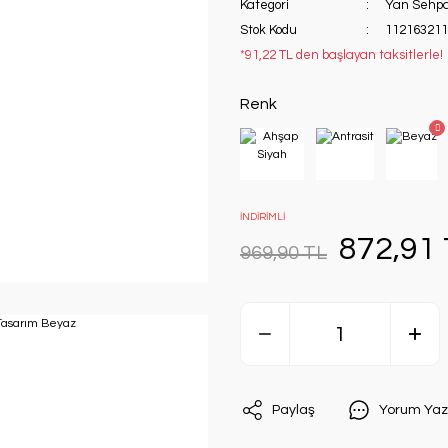
Kategori
Yan Sehp
Stok Kodu
112163211
*91,22 TL den başlayan taksitlerle!
Renk
İNDİRİMLİ
872,91
969,90 TL
Paylaş
Yorum Yaz