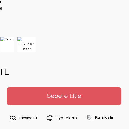
a
6
 TL
Sepete Ekle
Karşılaştır
Tavsiye Et
Fiyat Alarmı