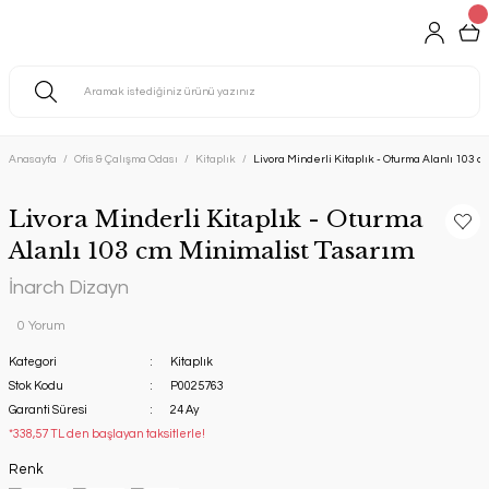
Anasayfa
Ofis & Çalışma Odası
Kitaplık
Livora Minderli Kitaplık - Oturma Alanlı 103 c
Livora Minderli Kitaplık - Oturma
Alanlı 103 cm Minimalist Tasarım
İnarch Dizayn
0 Yorum
Kategori
Kitaplık
Stok Kodu
P0025763
Garanti Süresi
24 Ay
*338,57 TL den başlayan taksitlerle!
Renk