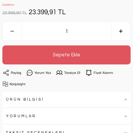
İNDİRİMLİ
23.399,91 TL
25.999,90 TL
Sepete Ekle
Paylaş
Yorum Yaz
Tavsiye Et
Fiyat Alarmı
Karşılaştır
ÜRÜN BİLGİSİ
YORUMLAR
TAKSİT SEÇENEKLERİ