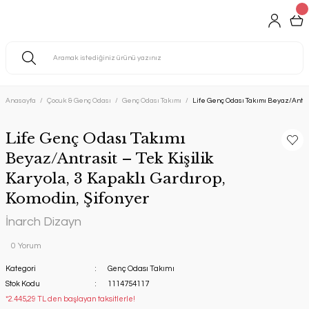
Anasayfa
Çocuk & Genç Odası
Genç Odası Takımı
Life Genç Odası Takımı Beyaz/Antrasi
Life Genç Odası Takımı
Beyaz/Antrasit – Tek Kişilik
Karyola, 3 Kapaklı Gardırop,
Komodin, Şifonyer
İnarch Dizayn
0 Yorum
Kategori
Genç Odası Takımı
Stok Kodu
1114754117
*2.445,29 TL den başlayan taksitlerle!