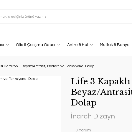
sı
Ofis & Çalışma Odası
Antre & Hol
Mutfak & Banyo
sı Gardırop – Beyaz/Antrasit, Modern ve Fonksiyonel Dolap
Life 3 Kapakl
Beyaz/Antrasi
Dolap
İnarch Dizayn
0 Yorum