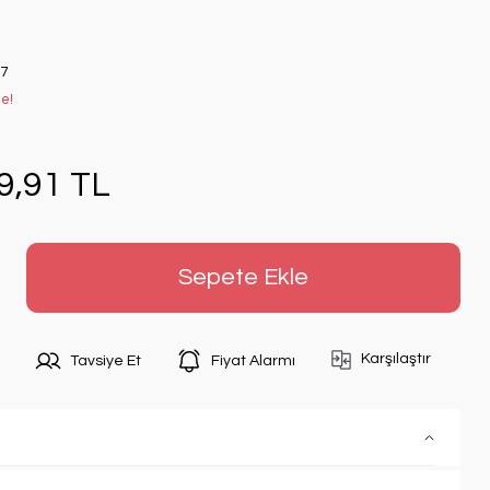
7
le!
9,91 TL
Sepete Ekle
Karşılaştır
Tavsiye Et
Fiyat Alarmı