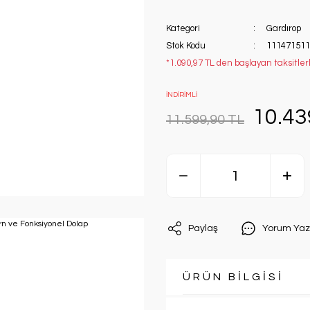
Kategori
Gardırop
Stok Kodu
111471511
*1.090,97 TL den başlayan taksitler
İNDİRİMLİ
10.43
11.599,90 TL
Paylaş
Yorum Yaz
ÜRÜN BİLGİSİ