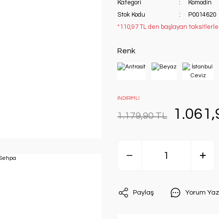
Kategori
Komodin
Stok Kodu
P0014620
*110,97 TL den başlayan taksitlerle
Renk
İNDİRİMLİ
1.061,
1.179,90 TL
Paylaş
Yorum Yaz