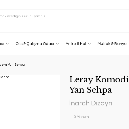
sı
Ofis & Çalışma Odası
Antre & Hol
Mutfak & Banyo
odern Yan Sehpa
Leray Komodi
Yan Sehpa
İnarch Dizayn
0 Yorum