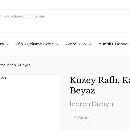
sı
Ofis & Çalışma Odası
Antre & Hol
Mutfak & Banyo
imal Kitaplık Beyaz
Kuzey Raflı, K
Beyaz
İnarch Dizayn
0 Yorum