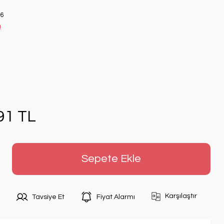
6
!
91 TL
Sepete Ekle
Karşılaştır
Tavsiye Et
Fiyat Alarmı