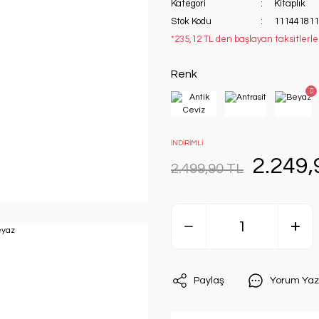
Kategori
Kitaplık
Stok Kodu
111441811
*235,12 TL den başlayan taksitlerle
Renk
İNDİRİMLİ
2.249,
2.499,90 TL
Paylaş
Yorum Yaz