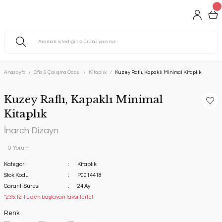
Anasayfa
Ofis & Çalışma Odası
Kitaplık
Kuzey Raflı, Kapaklı Minimal Kitaplık
Kuzey Raflı, Kapaklı Minimal
Kitaplık
İnarch Dizayn
0 Yorum
Kategori
Kitaplık
Stok Kodu
P0014418
Garanti Süresi
24 Ay
*235,12 TL den başlayan taksitlerle!
Renk