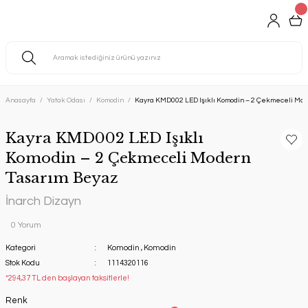
Anasayfa
Yatak Odası
Komodin
Kayra KMD002 LED Işıklı Komodin – 2 Çekmeceli Mo
Kayra KMD002 LED Işıklı
Komodin – 2 Çekmeceli Modern
Tasarım Beyaz
İnarch Dizayn
0 Yorum
Kategori
Komodin
,
Komodin
Stok Kodu
1114320116
*294,37 TL den başlayan taksitlerle!
Renk