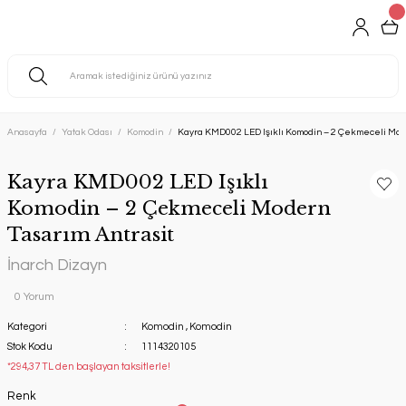
Anasayfa
Yatak Odası
Komodin
Kayra KMD002 LED Işıklı Komodin – 2 Çekmeceli Mode
Kayra KMD002 LED Işıklı
Komodin – 2 Çekmeceli Modern
Tasarım Antrasit
İnarch Dizayn
0 Yorum
Kategori
Komodin
,
Komodin
Stok Kodu
1114320105
*294,37 TL den başlayan taksitlerle!
Renk