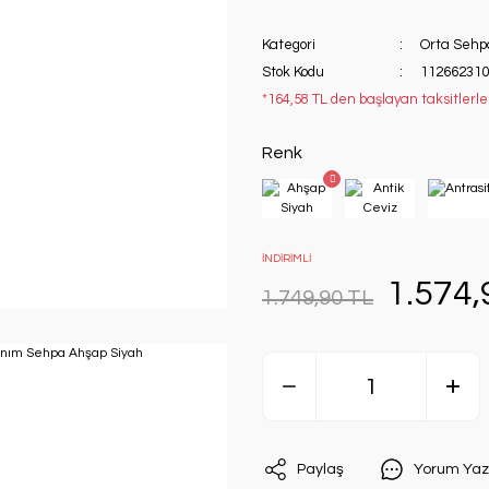
Kategori
Orta Sehp
Stok Kodu
112662310
*164,58 TL den başlayan taksitlerle
Renk
İNDİRİMLİ
1.574,
1.749,90 TL
Paylaş
Yorum Yaz