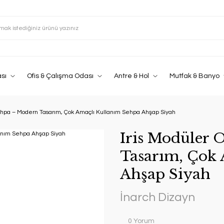
sı
Ofis & Çalışma Odası
Antre & Hol
Mutfak & Banyo
Sehpa – Modern Tasarım, Çok Amaçlı Kullanım Sehpa Ahşap Siyah
Iris Modüler 
Tasarım, Çok 
Ahşap Siyah
İnarch Dizayn
0 Yorum