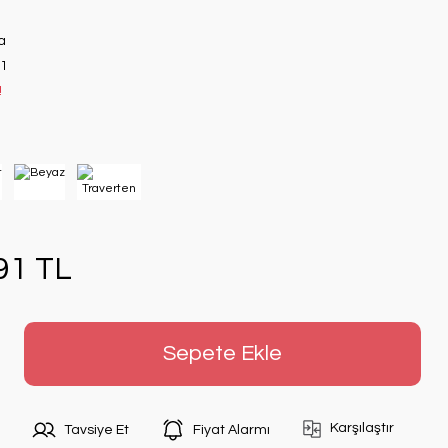
a
1
!
91 TL
Sepete Ekle
Karşılaştır
Tavsiye Et
Fiyat Alarmı