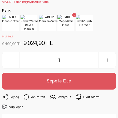
*943,10 TL den başlayan taksitlerle!
Renk
İNDİRİMLİ
9.024,90 TL
9.499,90 TL
Sepete Ekle
Paylaş
Yorum Yaz
Tavsiye Et
Fiyat Alarmı
Karşılaştır