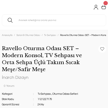
Anasayfa
Salon & Oturma Odası
Tv Sehpası
Ravello Oturma Odası SET – Modern Konsol
Ravello Oturma Odası SET –
Modern Konsol, TV Sehpası ve
Orta Sehpa Üçlü Takım Sıcak
Meşe/Safir Meşe
İnarch Dizayn
0 Yorum
Kategori
Tv Sehpası
,
Oturma Odası Setleri
Stok Kodu
1121227179
Garanti Süresi
24 Ay