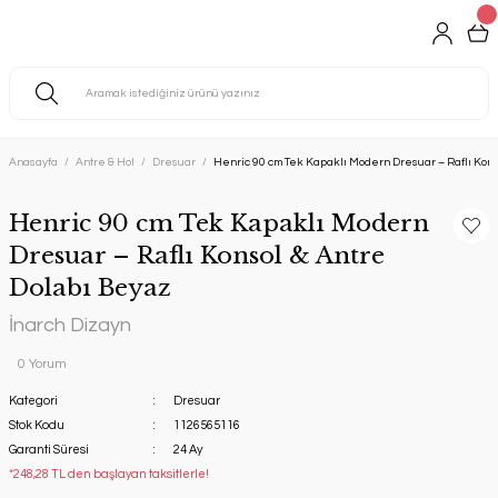
Anasayfa
Antre & Hol
Dresuar
Henric 90 cm Tek Kapaklı Modern Dresuar – Raflı Kons
Henric 90 cm Tek Kapaklı Modern
Dresuar – Raflı Konsol & Antre
Dolabı Beyaz
İnarch Dizayn
0 Yorum
Kategori
Dresuar
Stok Kodu
1126565116
Garanti Süresi
24 Ay
*248,28 TL den başlayan taksitlerle!