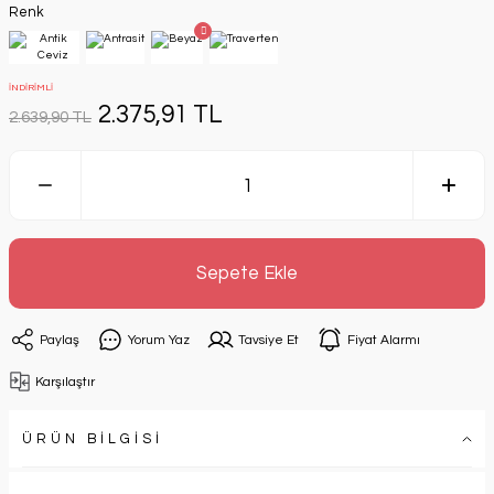
Renk
İNDİRİMLİ
2.375,91 TL
2.639,90 TL
Sepete Ekle
Paylaş
Yorum Yaz
Tavsiye Et
Fiyat Alarmı
Karşılaştır
ÜRÜN BİLGİSİ