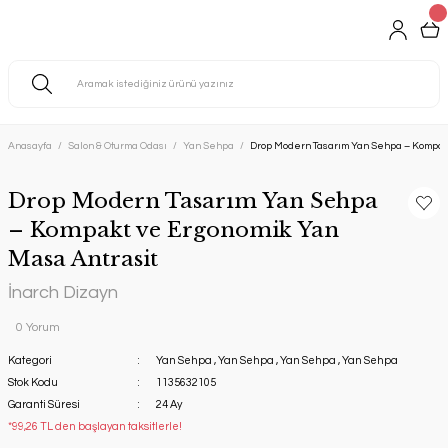
Anasayfa
Salon & Oturma Odası
Yan Sehpa
Drop Modern Tasarım Yan Sehpa – Kompakt
Drop Modern Tasarım Yan Sehpa
– Kompakt ve Ergonomik Yan
Masa Antrasit
İnarch Dizayn
0 Yorum
Kategori
Yan Sehpa
,
Yan Sehpa
,
Yan Sehpa
,
Yan Sehpa
Stok Kodu
1135632105
Garanti Süresi
24 Ay
*99,26 TL den başlayan taksitlerle!