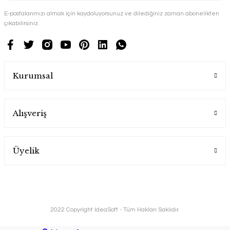
E-postalarımızı almak için kaydoluyorsunuz ve dilediğiniz zaman abonelikten
çıkabilirsiniz.
Kurumsal
Alışveriş
Üyelik
2022 Copyright IdeaSoft - Tüm Hakları Saklıdır.