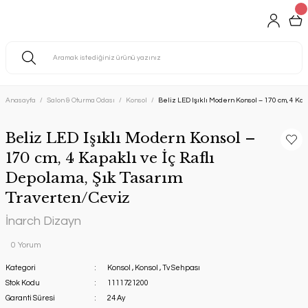
Anasayfa
Salon & Oturma Odası
Konsol
Beliz LED Işıklı Modern Konsol – 170 cm, 4 Kap
Beliz LED Işıklı Modern Konsol –
170 cm, 4 Kapaklı ve İç Raflı
Depolama, Şık Tasarım
Traverten/Ceviz
İnarch Dizayn
0 Yorum
Kategori
Konsol
,
Konsol
,
Tv Sehpası
Stok Kodu
1111721200
Garanti Süresi
24 Ay