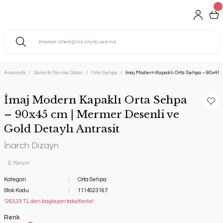
Anasayfa
Salon & Oturma Odası
Orta Sehpa
İmaj Modern Kapaklı Orta Sehpa – 90x45 c
İmaj Modern Kapaklı Orta Sehpa
– 90x45 cm | Mermer Desenli ve
Gold Detaylı Antrasit
İnarch Dizayn
0 Yorum
Kategori
Orta Sehpa
Stok Kodu
1114023167
*263,33 TL den başlayan taksitlerle!
Renk