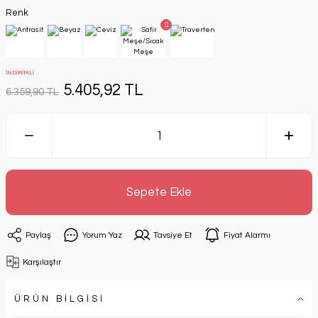
Renk
İNDİRİMLİ
5.405,92 TL
6.359,90 TL
Sepete Ekle
Paylaş
Yorum Yaz
Tavsiye Et
Fiyat Alarmı
Karşılaştır
ÜRÜN BİLGİSİ