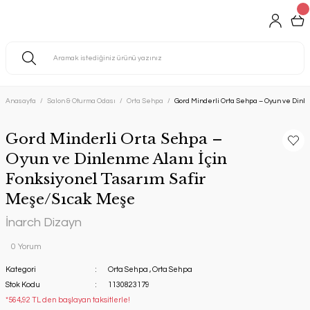
Anasayfa
Salon & Oturma Odası
Orta Sehpa
Gord Minderli Orta Sehpa – Oyun ve Dinl
Gord Minderli Orta Sehpa –
Oyun ve Dinlenme Alanı İçin
Fonksiyonel Tasarım Safir
Meşe/Sıcak Meşe
İnarch Dizayn
0 Yorum
Kategori
Orta Sehpa
,
Orta Sehpa
Stok Kodu
1130823179
*564,92 TL den başlayan taksitlerle!