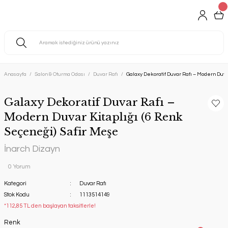
Anasayfa
Salon & Oturma Odası
Duvar Rafı
Galaxy Dekoratif Duvar Rafı – Modern Duva
Galaxy Dekoratif Duvar Rafı –
Modern Duvar Kitaplığı (6 Renk
Seçeneği) Safir Meşe
İnarch Dizayn
0 Yorum
Kategori
Duvar Rafı
Stok Kodu
1113514149
*112,85 TL den başlayan taksitlerle!
Renk